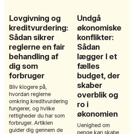
Lovgivning og
Undgå
kreditvurdering:
økonomiske
Sådan sikrer
konflikter:
reglerne en fair
Sådan
behandling af
lægger I et
dig som
fælles
forbruger
budget, der
skaber
Bliv klogere på,
overblik og
hvordan reglerne
omkring kreditvurdering
ro i
fungerer, og hvilke
økonomien
rettigheder du har som
forbruger. Artiklen
Uenighed om
guider dig gennem de
penge kan skabe